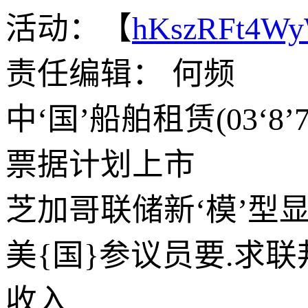
活动：【
hKszRFt4W
责任编辑： 何频
中‘国’船舶租赁(03‘
票据计划上市
芝加哥联储新‘模’型
美{国}参议员要.求联
收入