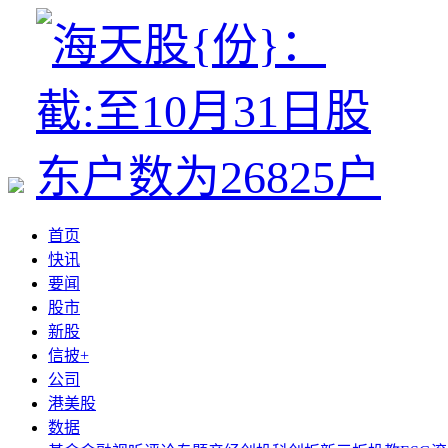
首页
快讯
要闻
股市
新股
信披+
公司
港美股
数据