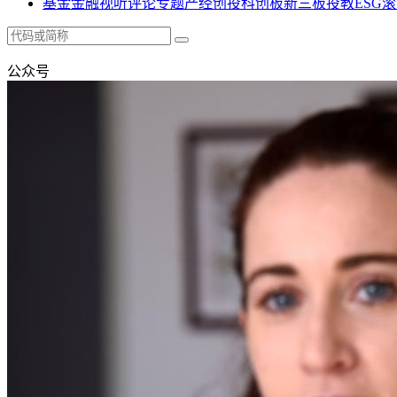
基金
金融
视听
评论
专题
产经
创投
科创板
新三板
投教
ESG
滚
公众号