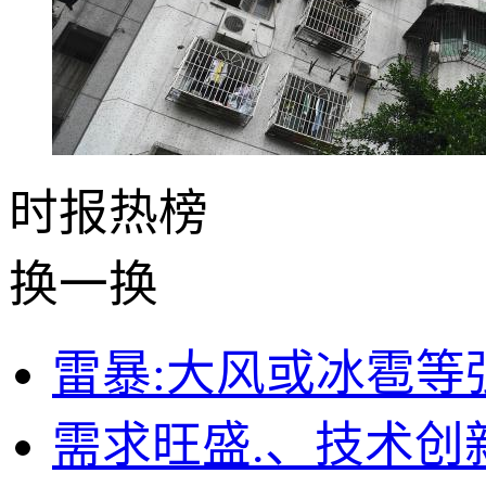
时报
热榜
换一换
雷暴:大风或冰雹
需求旺盛.、技术