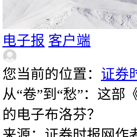
电子报
客户端
您当前的位置：
证券
从“卷”到“愁”：这
的电子布洛芬？
来源：证券时报网
作