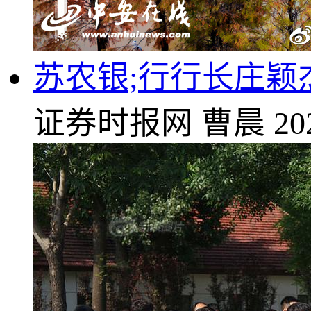
苏农银;行行长庄颖
证券时报网
曹晨
20