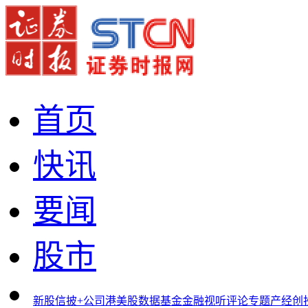
首页
快讯
要闻
股市
新股
信披+
公司
港美股
数据
基金
金融
视听
评论
专题
产经
创