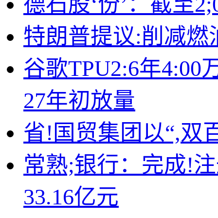
德石股‘份’：截至2;
特朗普提议:削减
谷歌TPU2:6年4
27年初放量
省!国贸集团以“,双
常熟;银行：完成!
33.16亿元