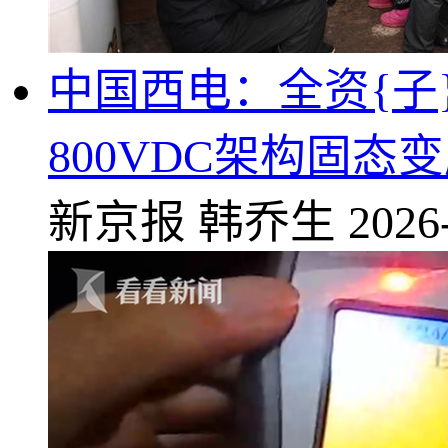
中国西电：全资{子
800VDC架构固态
新京报
韩乔生
2026